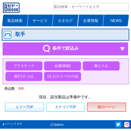
製品検索
サービス
カタログ
企業情報
NEWS
取手
条件で絞込み
プラスチック
金属(黄銅)
裏ビス止
面打(ネジ)止
(仕上/カラー)その他
商品数
0
件
現在、該当製品は準備中です。
ビドーTOP
カテゴリTOP
前のページ
▲ページＴＯＰ
(C)bidoor