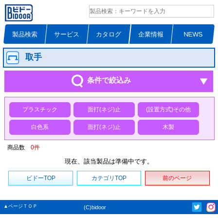
製品検索
サービス
カタログ
企業情報
NEWS
取手
条件で絞込み
プラスチック
面打(ネジ)止
(設置方式)その他
白色系
面打(ネジ)止
木製
商品数
0
件
現在、該当製品は準備中です。
ビドーTOP
カテゴリTOP
前のページ
▲ページＴＯＰ
(C)bidoor