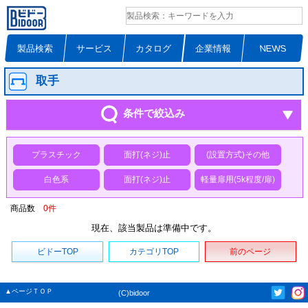
製品検索
サービス
カタログ
企業情報
NEWS
取手
条件で絞込み
プラスチック
面打(ネジ)止
(設置方式)その他
白色系
面打(ネジ)止
軽量扉用(5k程度/扉)
商品数
0
件
現在、該当製品は準備中です。
ビドーTOP
カテゴリTOP
前のページ
▲ページＴＯＰ
(C)bidoor