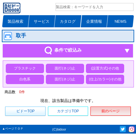
製品検索
サービス
カタログ
企業情報
NEWS
取手
条件で絞込み
プラスチック
面打(ネジ)止
(設置方式)その他
白色系
面打(ネジ)止
(仕上/カラー)その他
商品数
0
件
現在、該当製品は準備中です。
ビドーTOP
カテゴリTOP
前のページ
▲ページＴＯＰ
(C)bidoor