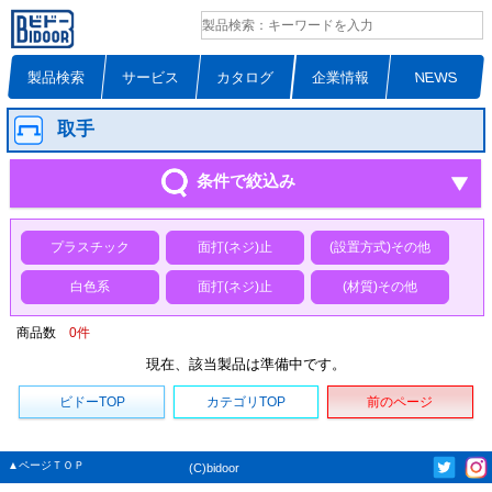
製品検索
サービス
カタログ
企業情報
NEWS
取手
条件で絞込み
プラスチック
面打(ネジ)止
(設置方式)その他
白色系
面打(ネジ)止
(材質)その他
商品数
0
件
現在、該当製品は準備中です。
ビドーTOP
カテゴリTOP
前のページ
▲ページＴＯＰ
(C)bidoor