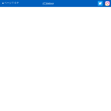
▲ページＴＯＰ
(C)bidoor