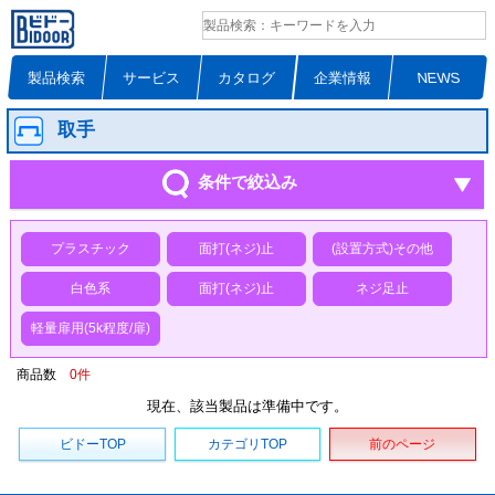
製品検索
サービス
カタログ
企業情報
NEWS
取手
条件で絞込み
プラスチック
面打(ネジ)止
(設置方式)その他
白色系
面打(ネジ)止
ネジ足止
軽量扉用(5k程度/扉)
商品数
0
件
現在、該当製品は準備中です。
ビドーTOP
カテゴリTOP
前のページ