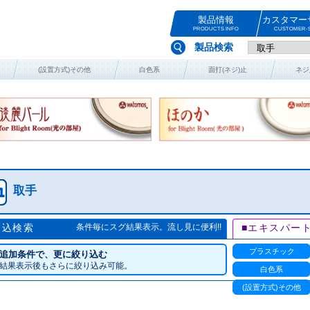
製品情報
カスタマー
PRODUCTS INFO
CUSTOMER-S
製品検索
(設置方式)その他
白色系
面打(ネジ)止
ネジ
取手
絞込検索
条件毎にスグ結果表示。流し見に便利!!
■エキスパー
プラスチック
追加条件で、更に絞り込む
結果表示後もさらに絞り込み可能。
白色系
(設置方式)その他