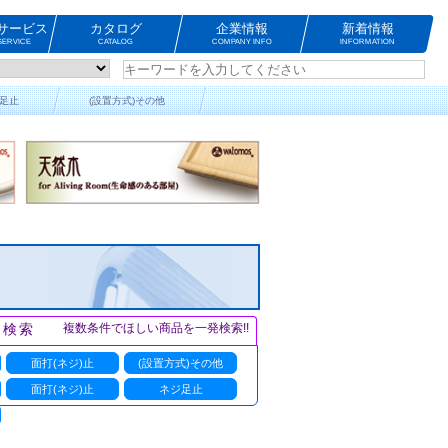
サービス
カタログ
企業情報
新着情報
ERVICE
CATALOG
COMPANY INFO
INFORMATION
足止
(設置方式)その他
ト検索
複数条件でほしい商品を一発検索!!
面打(ネジ)止
(設置方式)その他
面打(ネジ)止
ネジ足止