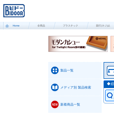
Home
全商品
プラスチック
面打(ネジ)止
製品一覧
◆
メディア別 製品検索
新着商品一覧