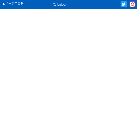
▲ページＴＯＰ
(C)bidoor