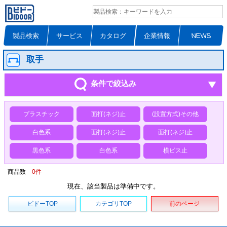
製品検索
サービス
カタログ
企業情報
NEWS
取手
条件で絞込み
プラスチック
面打(ネジ)止
(設置方式)その他
白色系
面打(ネジ)止
面打(ネジ)止
黒色系
白色系
横ビス止
商品数
0
件
現在、該当製品は準備中です。
ビドーTOP
カテゴリTOP
前のページ