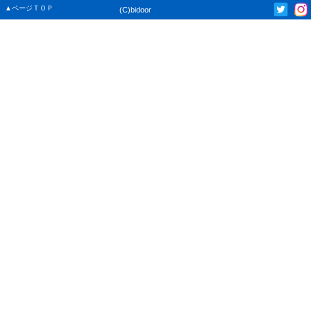
▲ページＴＯＰ
(C)bidoor