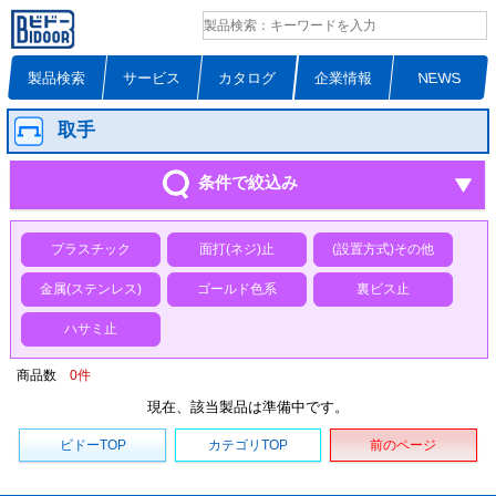
製品検索
サービス
カタログ
企業情報
NEWS
取手
条件で絞込み
プラスチック
面打(ネジ)止
(設置方式)その他
金属(ステンレス)
ゴールド色系
裏ビス止
ハサミ止
商品数
0
件
現在、該当製品は準備中です。
ビドーTOP
カテゴリTOP
前のページ