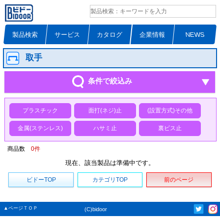
製品検索
サービス
カタログ
企業情報
NEWS
取手
条件で絞込み
プラスチック
面打(ネジ)止
(設置方式)その他
金属(ステンレス)
ハサミ止
裏ビス止
商品数
0
件
現在、該当製品は準備中です。
ビドーTOP
カテゴリTOP
前のページ
▲ページＴＯＰ
(C)bidoor