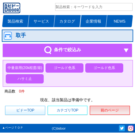
製品検索
サービス
カタログ
企業情報
NEWS
取手
条件で絞込み
中量扉用(20k程度/扉)
ゴールド色系
ゴールド色系
ハサミ止
商品数
0
件
現在、該当製品は準備中です。
ビドーTOP
カテゴリTOP
前のページ
▲ページＴＯＰ
(C)bidoor