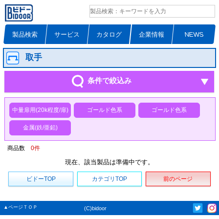
製品検索
サービス
カタログ
企業情報
NEWS
取手
条件で絞込み
中量扉用(20k程度/扉)
ゴールド色系
ゴールド色系
金属(鉄/亜鉛)
商品数
0
件
現在、該当製品は準備中です。
ビドーTOP
カテゴリTOP
前のページ
▲ページＴＯＰ
(C)bidoor