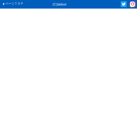
▲ページＴＯＰ
(C)bidoor