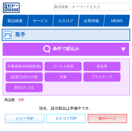
製品検索
サービス
カタログ
企業情報
NEWS
取手
条件で絞込み
中量扉用(20k程度/扉)
ゴールド色系
茶色系
(設置方式)その他
木製
プラスチック
面打(ネジ)止
商品数
0
件
現在、該当製品は準備中です。
ビドーTOP
カテゴリTOP
前のページ