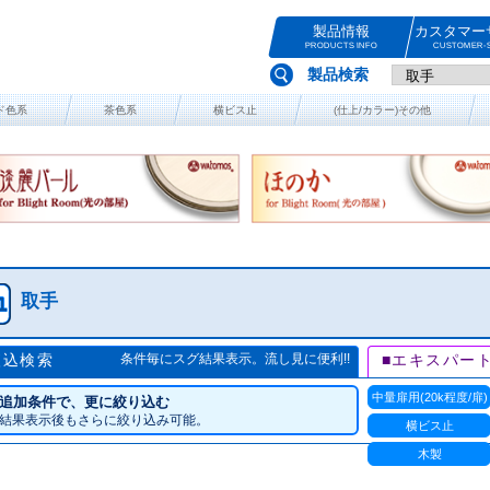
製品情報
カスタマー
PRODUCTS INFO
CUSTOMER-S
製品検索
ド色系
茶色系
横ビス止
(仕上/カラー)その他
取手
絞込検索
条件毎にスグ結果表示。流し見に便利!!
■エキスパー
中量扉用(20k程度/扉)
追加条件で、更に絞り込む
結果表示後もさらに絞り込み可能。
横ビス止
木製