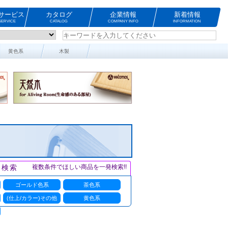
サービス
カタログ
企業情報
新着情報
ERVICE
CATALOG
COMPANY INFO
INFORMATION
黄色系
木製
ト検索
複数条件でほしい商品を一発検索!!
ゴールド色系
茶色系
(仕上/カラー)その他
黄色系