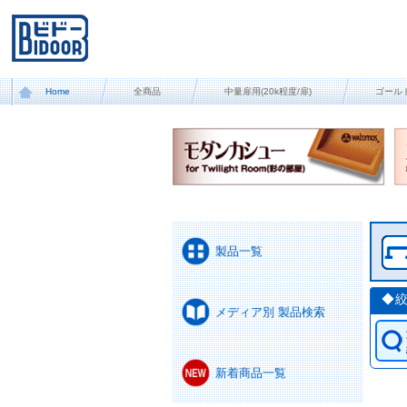
Home
全商品
中量扉用(20k程度/扉)
ゴール
製品一覧
◆
メディア別 製品検索
新着商品一覧