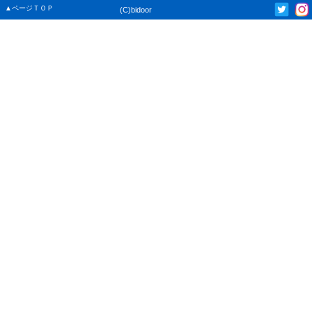
▲ページＴＯＰ
(C)bidoor