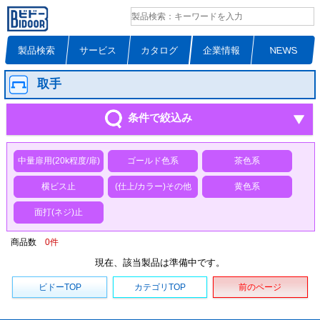
製品検索
サービス
カタログ
企業情報
NEWS
取手
条件で絞込み
中量扉用(20k程度/扉)
ゴールド色系
茶色系
横ビス止
(仕上/カラー)その他
黄色系
面打(ネジ)止
商品数
0
件
現在、該当製品は準備中です。
ビドーTOP
カテゴリTOP
前のページ