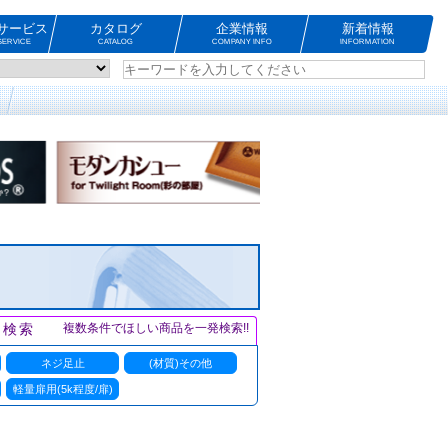
サービス
カタログ
企業情報
新着情報
ERVICE
CATALOG
COMPANY INFO
INFORMATION
ト検索
複数条件でほしい商品を一発検索!!
ネジ足止
(材質)その他
軽量扉用(5k程度/扉)