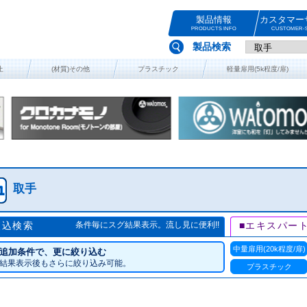
製品情報
カスタマー
PRODUCTS INFO
CUSTOMER-S
製品検索
止
(材質)その他
プラスチック
軽量扉用(5k程度/扉)
取手
絞込検索
条件毎にスグ結果表示。流し見に便利!!
■エキスパー
中量扉用(20k程度/扉)
追加条件で、更に絞り込む
結果表示後もさらに絞り込み可能。
プラスチック