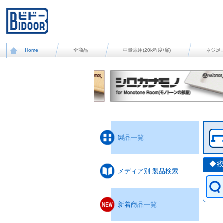
Home
全商品
中量扉用(20k程度/扉)
ネジ足
製品一覧
◆
メディア別 製品検索
新着商品一覧