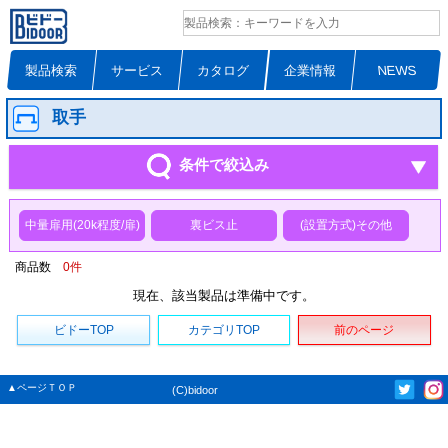
製品検索
サービス
カタログ
企業情報
NEWS
取手
条件で絞込み
中量扉用(20k程度/扉)
裏ビス止
(設置方式)その他
商品数
0
件
現在、該当製品は準備中です。
ビドーTOP
カテゴリTOP
前のページ
▲ページＴＯＰ
(C)bidoor