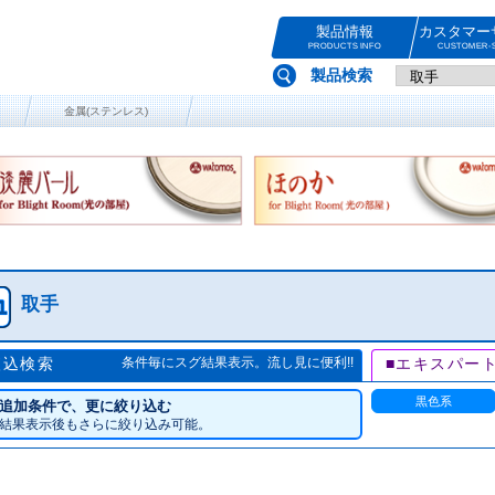
製品情報
カスタマー
PRODUCTS INFO
CUSTOMER-S
製品検索
金属(ステンレス)
取手
絞込検索
条件毎にスグ結果表示。流し見に便利!!
■エキスパー
黒色系
追加条件で、更に絞り込む
結果表示後もさらに絞り込み可能。