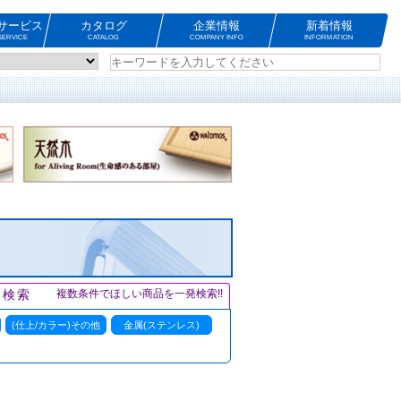
サービス
カタログ
企業情報
新着情報
ERVICE
CATALOG
COMPANY INFO
INFORMATION
ト検索
複数条件でほしい商品を一発検索!!
(仕上/カラー)その他
金属(ステンレス)