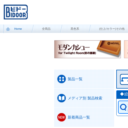
Home
全商品
黒色系
(仕上/カラー)その他
製品一覧
◆
メディア別 製品検索
新着商品一覧