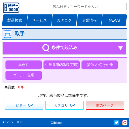
製品検索
サービス
カタログ
企業情報
NEWS
取手
条件で絞込み
黒色系
中量扉用(20k程度/扉)
(設置方式)その他
ゴールド色系
商品数
0
件
現在、該当製品は準備中です。
ビドーTOP
カテゴリTOP
前のページ
▲ページＴＯＰ
(C)bidoor