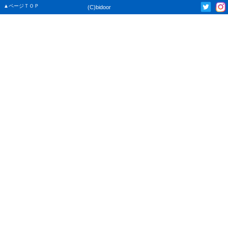
▲ページＴＯＰ
(C)bidoor