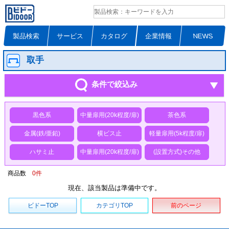
製品検索
サービス
カタログ
企業情報
NEWS
取手
条件で絞込み
黒色系
中量扉用(20k程度/扉)
茶色系
金属(鉄/亜鉛)
横ビス止
軽量扉用(5k程度/扉)
ハサミ止
中量扉用(20k程度/扉)
(設置方式)その他
商品数
0
件
現在、該当製品は準備中です。
ビドーTOP
カテゴリTOP
前のページ