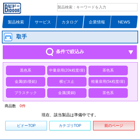
製品検索
サービス
カタログ
企業情報
NEWS
取手
条件で絞込み
黒色系
中量扉用(20k程度/扉)
茶色系
金属(鉄/亜鉛)
横ビス止
軽量扉用(5k程度/扉)
プラスチック
金属(黄銅)
茶色系
商品数
0
件
現在、該当製品は準備中です。
ビドーTOP
カテゴリTOP
前のページ