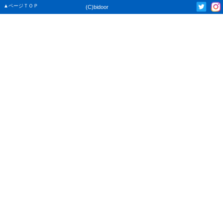
▲ページＴＯＰ
(C)bidoor