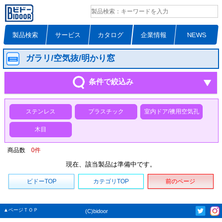
製品検索
サービス
カタログ
企業情報
NEWS
ガラリ/空気抜/明かり窓
条件で絞込み
ステンレス
プラスチック
室内ドア/襖用空気孔
木目
商品数
0
件
現在、該当製品は準備中です。
ビドーTOP
カテゴリTOP
前のページ
▲ページＴＯＰ
(C)bidoor