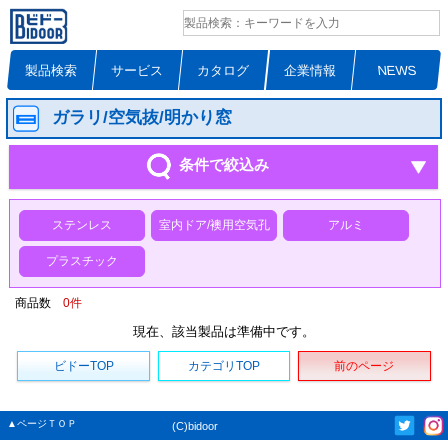
製品検索
サービス
カタログ
企業情報
NEWS
ガラリ/空気抜/明かり窓
条件で絞込み
ステンレス
室内ドア/襖用空気孔
アルミ
プラスチック
商品数
0
件
現在、該当製品は準備中です。
ビドーTOP
カテゴリTOP
前のページ
▲ページＴＯＰ
(C)bidoor