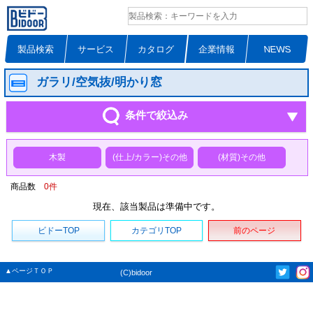
製品検索
サービス
カタログ
企業情報
NEWS
ガラリ/空気抜/明かり窓
条件で絞込み
木製
(仕上/カラー)その他
(材質)その他
商品数
0
件
現在、該当製品は準備中です。
ビドーTOP
カテゴリTOP
前のページ
▲ページＴＯＰ
(C)bidoor