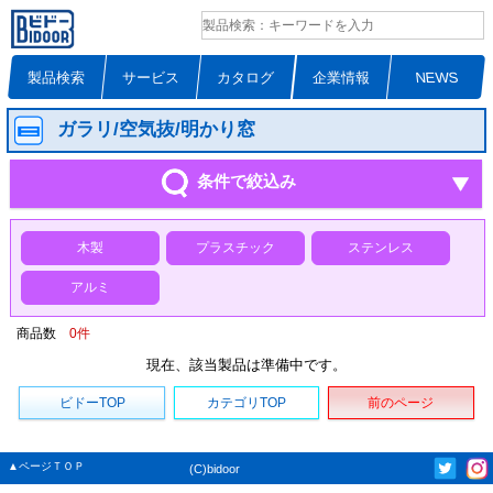
製品検索
サービス
カタログ
企業情報
NEWS
ガラリ/空気抜/明かり窓
条件で絞込み
木製
プラスチック
ステンレス
アルミ
商品数
0
件
現在、該当製品は準備中です。
ビドーTOP
カテゴリTOP
前のページ
▲ページＴＯＰ
(C)bidoor