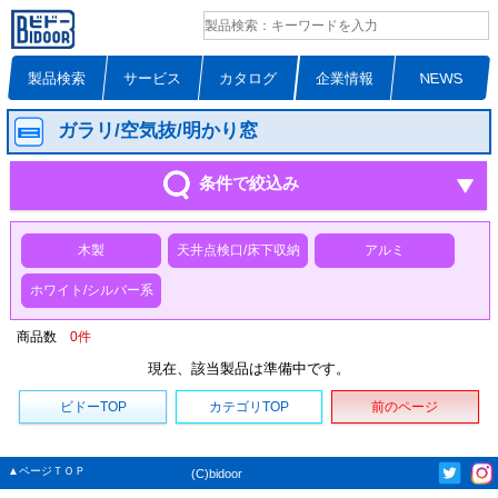
製品検索
サービス
カタログ
企業情報
NEWS
ガラリ/空気抜/明かり窓
条件で絞込み
木製
天井点検口/床下収納
アルミ
ホワイト/シルバー系
商品数
0
件
現在、該当製品は準備中です。
ビドーTOP
カテゴリTOP
前のページ
▲ページＴＯＰ
(C)bidoor