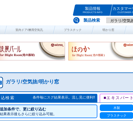
製品情報
カスタマー
PRODUCTS INFO
CUSTOMER-S
製品検索
室内ドア/襖用空気孔
プラスチック
明かり窓
ガラリ/空気抜/明かり窓
絞込検索
条件毎にスグ結果表示。流し見に便利!!
■エキスパー
木製
追加条件で、更に絞り込む
結果表示後もさらに絞り込み可能。
プラスチック