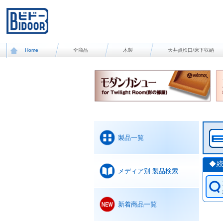
Home
全商品
木製
天井点検口/床下収納
製品一覧
◆
メディア別 製品検索
新着商品一覧