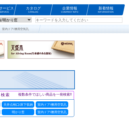
サービス
カタログ
企業情報
新着情報
ERVICE
CATALOG
COMPANY INFO
INFORMATION
室内ドア/襖用空気孔
ト検索
複数条件でほしい商品を一発検索!!
天井点検口/床下収納
室内ドア/襖用空気孔
明かり窓
室内ドア/襖用空気孔