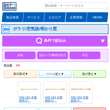
製品検索
サービス
カタログ
企業情報
NEWS
ガラリ/空気抜/明かり窓
条件で絞込み
木製
室内ドア/襖用空気孔
木目
商品数
3
件
表示形式▼
ページ送り▼
並び替え▼
GW-182 木製
GW-184 木製
GW-180 木製
細長ガ…
細長ガ…
細長ガ…