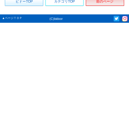
ビドーTOP
カテゴリTOP
前のページ
▲ページＴＯＰ
(C)bidoor