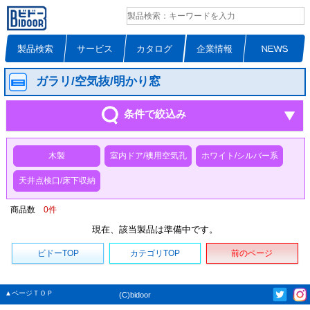
製品検索
サービス
カタログ
企業情報
NEWS
ガラリ/空気抜/明かり窓
条件で絞込み
木製
室内ドア/襖用空気孔
ホワイト/シルバー系
天井点検口/床下収納
商品数
0
件
現在、該当製品は準備中です。
ビドーTOP
カテゴリTOP
前のページ
▲ページＴＯＰ
(C)bidoor