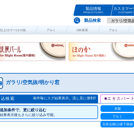
製品情報
カスタマー
PRODUCTS INFO
CUSTOMER-S
製品検索
(仕上/カラー)その他
アルミ
GB/茶系
アルミ
ガラリ/空気抜/明かり窓
絞込検索
条件毎にスグ結果表示。流し見に便利!!
■エキスパー
木製
追加条件で、更に絞り込む
結果表示後もさらに絞り込み可能。
アルミ
天井点検口/床下収納