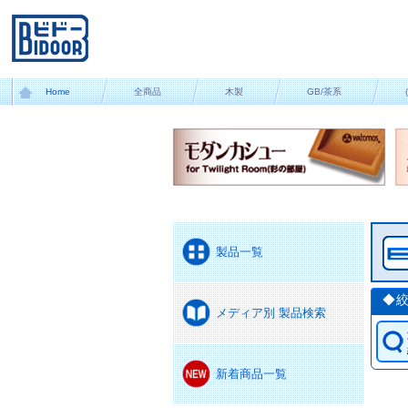
Home
全商品
木製
GB/茶系
製品一覧
◆
メディア別 製品検索
新着商品一覧