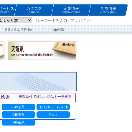
サービス
カタログ
企業情報
新着情報
ERVICE
CATALOG
COMPANY INFO
INFORMATION
天井点検口/床下収納
GB/茶系
ト検索
複数条件でほしい商品を一発検索!!
GB/茶系
(仕上/カラー)その他
GB/茶系
アルミ
GB/茶系