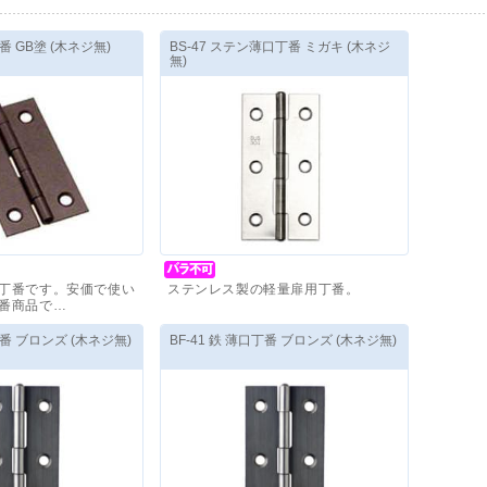
丁番 GB塗 (木ネジ無)
BS-47 ステン薄口丁番 ミガキ (木ネジ
無)
丁番です。安価で使い
ステンレス製の軽量扉用丁番。
番商品で…
80
円
～
価格(税抜)
：
360
円
～
丁番 ブロンズ (木ネジ無)
BF-41 鉄 薄口丁番 ブロンズ (木ネジ無)