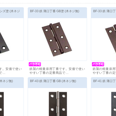
ロンズ塗 (木ネジ
BF-33 鉄 薄口丁番 GB塗 (木ネジ無)
BF-33 鉄 薄口
す。安価で使い
鉄製の軽量扉用丁番です。安価で使い
鉄製の軽量扉用
で…
やすい丁番の定番商品で…
やすい丁番の定
価格(税抜)
：
200
円
～
価格(税抜)
：
1
 (木ネジ無)
BF-43 鉄 薄口丁番 GB (木ネジ無)
BF-41 鉄 薄口