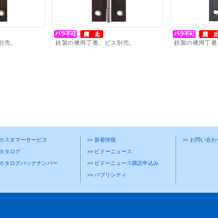
別売。
鉄製の襖用丁番。ビス別売。
鉄製の襖用丁番
価格(税抜)
：
110
円
～
価格(税抜)
：
8
> カスタマーサービス
>> 新着情報
>> お問い合
 カタログ
>> ビドーニュース
> カタログバックナンバー
>> ビドーニュース購読申込み
>> パブリシティ