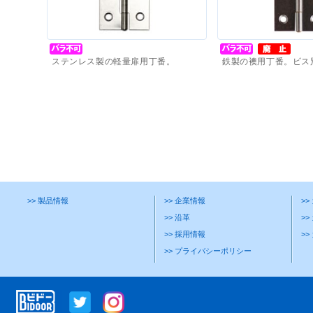
ステンレス製の軽量扉用丁番。
鉄製の襖用丁番。ビス
価格(税抜)
：
440
円
～
価格(税抜)
：
100
円
～
>> 製品情報
>> 企業情報
>
>> 沿革
>>
>> 採用情報
>
>> プライバシーポリシー