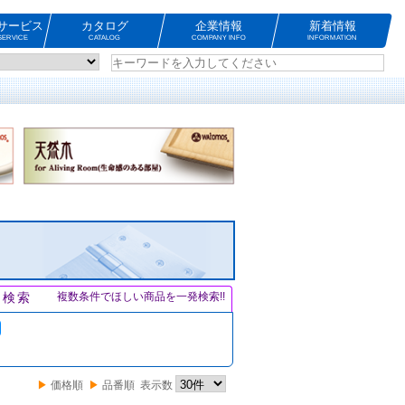
サービス
カタログ
企業情報
新着情報
ERVICE
CATALOG
COMPANY INFO
INFORMATION
ト検索
複数条件でほしい商品を一発検索!!
▶
価格順
▶
品番順
表示数