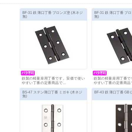
BF-31 鉄 薄口丁番 ブロンズ塗 (木ネジ
BF-31 鉄 薄口丁番 ブ
無)
無)
鉄製の軽量扉用丁番です。安価で使い
鉄製の軽量扉用丁番で
やすい丁番の定番商品で…
やすい丁番の定番商品
価格(税抜)
：
200
円
～
価格(税抜)
：
180
円
～
BS-47 ステン薄口丁番 ミガキ (木ネジ
BF-43 鉄 薄口丁番 GB
無)