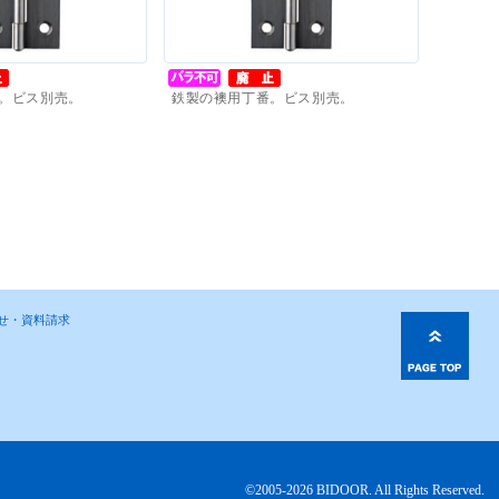
。ビス別売。
鉄製の襖用丁番。ビス別売。
0
円
～
価格(税抜)
：
90
円
～
わせ・資料請求
©2005-2026 BIDOOR. All Rights Reserved.