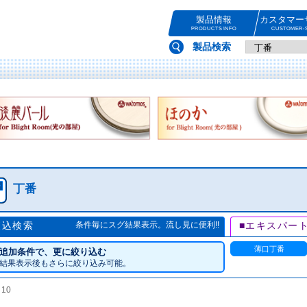
製品情報
カスタマー
PRODUCTS INFO
CUSTOMER-S
製品検索
丁番
絞込検索
条件毎にスグ結果表示。流し見に便利!!
■エキスパー
薄口丁番
追加条件で、更に絞り込む
結果表示後もさらに絞り込み可能。
数
10