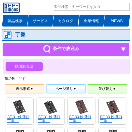
製品検索
サービス
カタログ
企業情報
NEWS
丁番
条件で絞込み
鉄/亜鉛合金
商品数
44
件
表示形式▼
ページ送り▼
並び替え▼
BF-31 鉄 薄口
BF-31 鉄 薄口
BF-33 鉄 薄口
BF-33 鉄 薄口
丁番 …
丁番 …
丁番 …
丁番 …