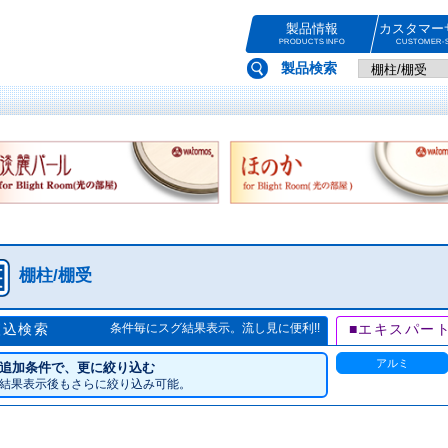
製品情報
カスタマー
PRODUCTS INFO
CUSTOMER-S
製品検索
棚柱/棚受
絞込検索
条件毎にスグ結果表示。流し見に便利!!
■エキスパー
アルミ
追加条件で、更に絞り込む
結果表示後もさらに絞り込み可能。