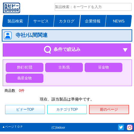
製品検索
サービス
カタログ
企業情報
NEWS
寺社/仏間関連
条件で絞込み
飾釘/釘隠
古美/黒
笹金物
義星金物
商品数
0
件
現在、該当製品は準備中です。
ビドーTOP
カテゴリTOP
前のページ
▲ページＴＯＰ
(C)bidoor