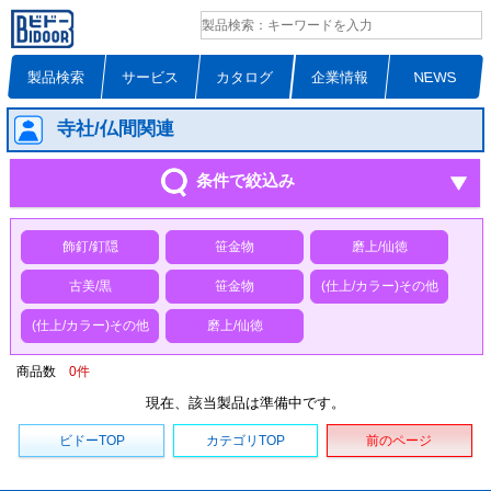
製品検索
サービス
カタログ
企業情報
NEWS
寺社/仏間関連
条件で絞込み
飾釘/釘隠
笹金物
磨上/仙徳
古美/黒
笹金物
(仕上/カラー)その他
(仕上/カラー)その他
磨上/仙徳
商品数
0
件
現在、該当製品は準備中です。
ビドーTOP
カテゴリTOP
前のページ