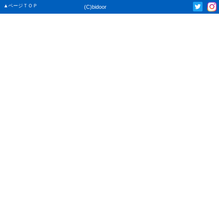
▲ページＴＯＰ
(C)bidoor