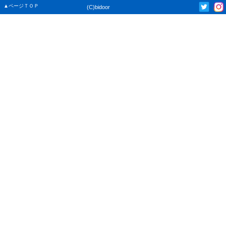
▲ページＴＯＰ
(C)bidoor