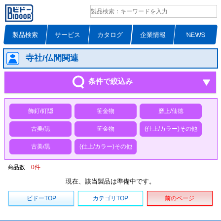
製品検索
サービス
カタログ
企業情報
NEWS
寺社/仏間関連
条件で絞込み
飾釘/釘隠
笹金物
磨上/仙徳
古美/黒
笹金物
(仕上/カラー)その他
古美/黒
(仕上/カラー)その他
商品数
0
件
現在、該当製品は準備中です。
ビドーTOP
カテゴリTOP
前のページ