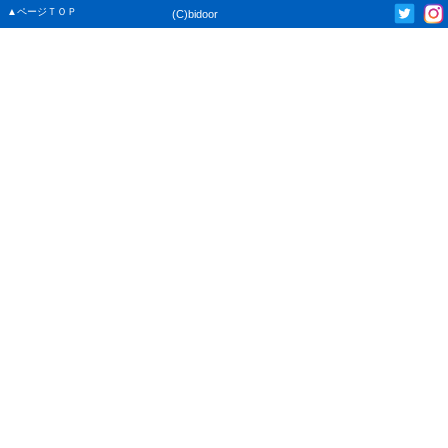
▲ページＴＯＰ
(C)bidoor