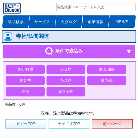
製品検索
サービス
カタログ
企業情報
NEWS
寺社/仏間関連
条件で絞込み
飾釘/釘隠
笹金物
磨上/仙徳
古美/黒
笹金物
古美/黒
青銅
義星金物
商品数
0
件
現在、該当製品は準備中です。
ビドーTOP
カテゴリTOP
前のページ