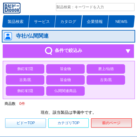
製品検索
サービス
カタログ
企業情報
NEWS
寺社/仏間関連
条件で絞込み
飾釘/釘隠
笹金物
磨上/仙徳
古美/黒
笹金物
古美/黒
飾釘/釘隠
仏間関連商品
商品数
0
件
現在、該当製品は準備中です。
ビドーTOP
カテゴリTOP
前のページ