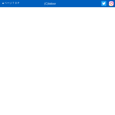
▲ページＴＯＰ
(C)bidoor