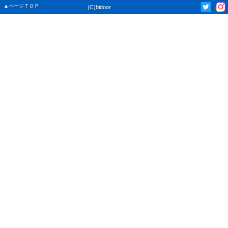
▲ページＴＯＰ
(C)bidoor