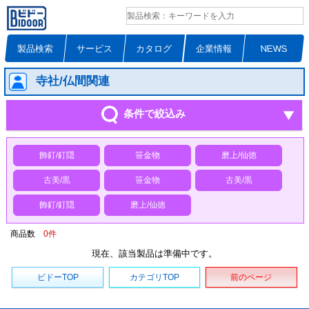
製品検索
サービス
カタログ
企業情報
NEWS
寺社/仏間関連
条件で絞込み
飾釘/釘隠
笹金物
磨上/仙徳
古美/黒
笹金物
古美/黒
飾釘/釘隠
磨上/仙徳
商品数
0
件
現在、該当製品は準備中です。
ビドーTOP
カテゴリTOP
前のページ