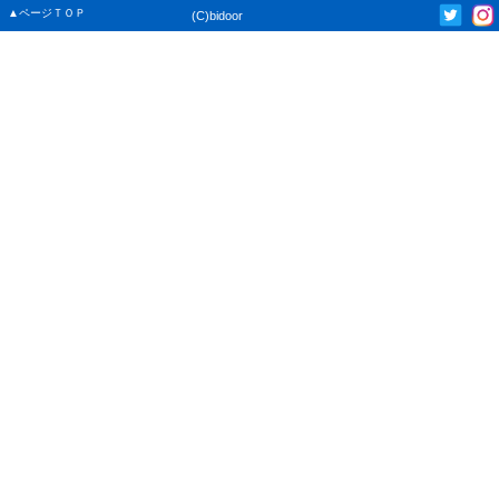
▲ページＴＯＰ
(C)bidoor