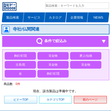
製品検索
サービス
カタログ
企業情報
NEWS
寺社/仏間関連
条件で絞込み
飾釘/釘隠
笹金物
磨上/仙徳
古美/黒
笹金物
笹金物
金
飾釘/釘隠
商品数
0
件
現在、該当製品は準備中です。
ビドーTOP
カテゴリTOP
前のページ