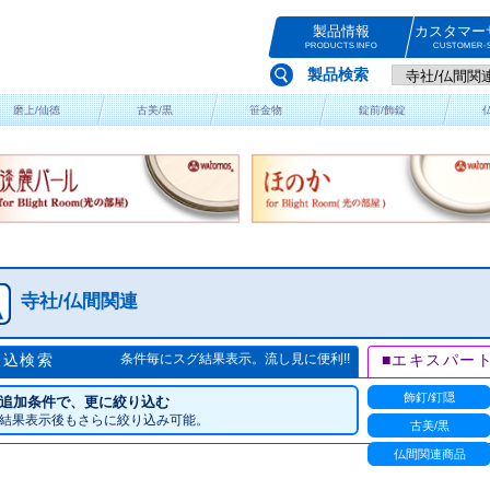
製品情報
カスタマー
PRODUCTS INFO
CUSTOMER-S
製品検索
磨上/仙徳
古美/黒
笹金物
錠前/飾錠
寺社/仏間関連
絞込検索
条件毎にスグ結果表示。流し見に便利!!
■エキスパー
飾釘/釘隠
追加条件で、更に絞り込む
結果表示後もさらに絞り込み可能。
古美/黒
仏間関連商品