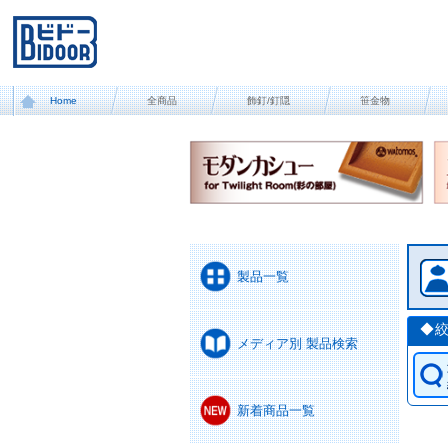
Home
全商品
飾釘/釘隠
笹金物
製品一覧
◆
メディア別 製品検索
新着商品一覧