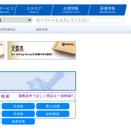
サービス
カタログ
企業情報
新着情報
ERVICE
CATALOG
COMPANY INFO
INFORMATION
仏間関連商品
義星金物
ト検索
複数条件でほしい商品を一発検索!!
笹金物
磨上/仙徳
笹金物
錠前/飾錠
義星金物