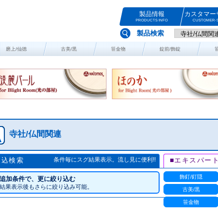
製品情報
カスタマー
PRODUCTS INFO
CUSTOMER-S
製品検索
磨上/仙徳
古美/黒
笹金物
錠前/飾錠
寺社/仏間関連
絞込検索
条件毎にスグ結果表示。流し見に便利!!
■エキスパー
飾釘/釘隠
追加条件で、更に絞り込む
結果表示後もさらに絞り込み可能。
古美/黒
笹金物