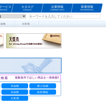
サービス
カタログ
企業情報
新着情報
ERVICE
CATALOG
COMPANY INFO
INFORMATION
笹金物
古美/黒
ト検索
複数条件でほしい商品を一発検索!!
笹金物
磨上/仙徳
笹金物
錠前/飾錠
古美/黒