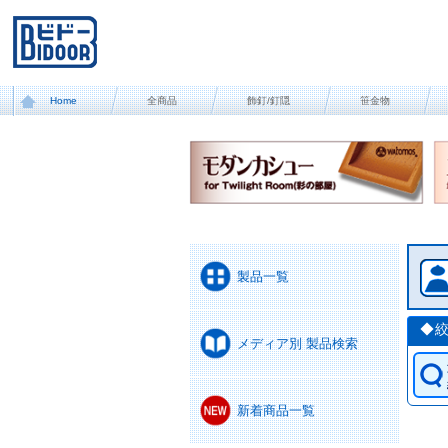
Home
全商品
飾釘/釘隠
笹金物
製品一覧
◆
メディア別 製品検索
新着商品一覧