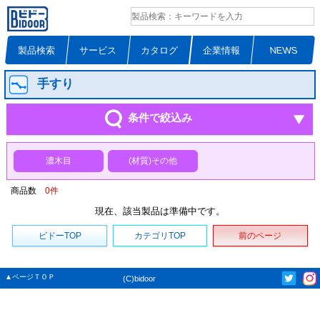
製品検索
サービス
カタログ
企業情報
NEWS
手すり
条件で絞込み
濃木目
(材質)その他
商品数
0
件
現在、該当製品は準備中です。
ビドーTOP
カテゴリTOP
前のページ
▲ページＴＯＰ
(C)bidoor