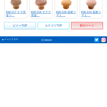
KW-217 ナラ完
KW-216 サクラ
KW-228 花形ツ
KW-224 花形ツ
全ツ…
完全…
マミ …
マミ …
ビドーTOP
カテゴリTOP
前のページ
▲ページＴＯＰ
(C)bidoor