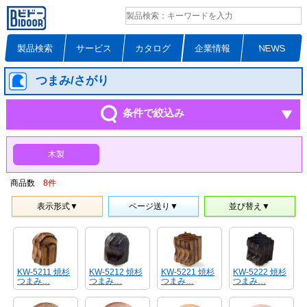
製品検索
サービス
カタログ
企業情報
NEWS
つまみ/さがり
条件で絞込み
木製
商品数
8
件
表示形式▼
ページ送り▼
並び替え▼
KW-5211 焼杉
KW-5212 焼杉
KW-5221 焼杉
KW-5222 焼杉
つまみ…
つまみ…
つまみ…
つまみ…