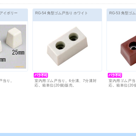
 アイボリー
RG-54 角型ゴム戸当り ホワイト
RG-53 角型ゴ
戸当り。
室内用ゴム戸当り。6分溝、7分溝対
室内用ゴム戸当
応。箱単位(20個)販売。
応。箱単位(20
価格(税抜)
：
430
円
～
価格(税抜)
：
4