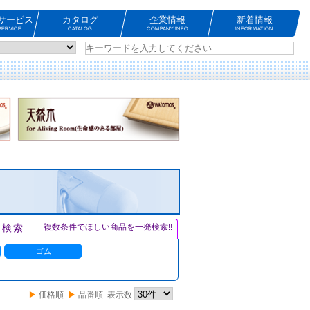
サービス
カタログ
企業情報
新着情報
ERVICE
CATALOG
COMPANY INFO
INFORMATION
ト検索
複数条件でほしい商品を一発検索!!
ゴム
▶
価格順
▶
品番順
表示数