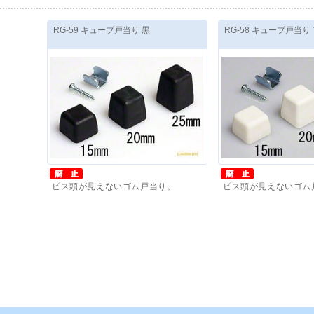
RG-59 キューブ戸当り 黒
RG-58 キューブ戸当り
ビス頭が見えないゴム戸当り。
ビス頭が見えないゴム
価格(税抜)
：
210
円
～
価格(税抜)
：
210
円
～