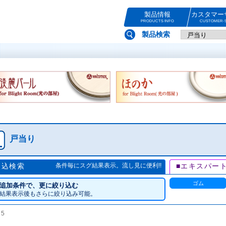
製品情報
カスタマー
PRODUCTS INFO
CUSTOMER-S
製品検索
戸当り
絞込検索
条件毎にスグ結果表示。流し見に便利!!
■エキスパー
ゴム
追加条件で、更に絞り込む
結果表示後もさらに絞り込み可能。
数
5