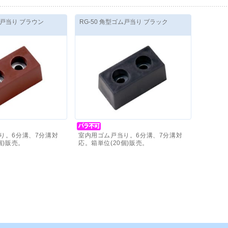
ム戸当り ブラウン
RG-50 角型ゴム戸当り ブラック
り。6分溝、7分溝対
室内用ゴム戸当り。6分溝、7分溝対
個)販売。
応。箱単位(20個)販売。
30
円
～
価格(税抜)
：
430
円
～