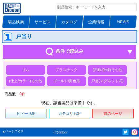
製品検索
サービス
カタログ
企業情報
NEWS
戸当り
条件で絞込み
ゴム
プラスチック
(用途/仕様)その他
(仕上/カラー)その他
ゴールド/黄色系
戸当(マグネット式)
商品数
0
件
現在、該当製品は準備中です。
ビドーTOP
カテゴリTOP
前のページ
▲ページＴＯＰ
(C)bidoor