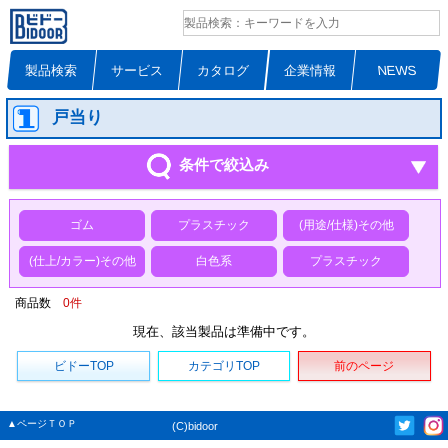
製品検索
サービス
カタログ
企業情報
NEWS
戸当り
条件で絞込み
ゴム
プラスチック
(用途/仕様)その他
(仕上/カラー)その他
白色系
プラスチック
商品数
0
件
現在、該当製品は準備中です。
ビドーTOP
カテゴリTOP
前のページ
▲ページＴＯＰ
(C)bidoor