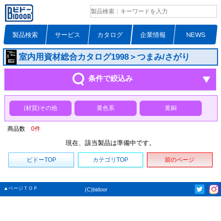
製品検索
サービス
カタログ
企業情報
NEWS
室内用資材総合カタログ1998＞つまみ/さがり
条件で絞込み
(材質)その他
黄色系
黄銅
商品数
0
件
現在、該当製品は準備中です。
ビドーTOP
カテゴリTOP
前のページ
▲ページＴＯＰ
(C)bidoor