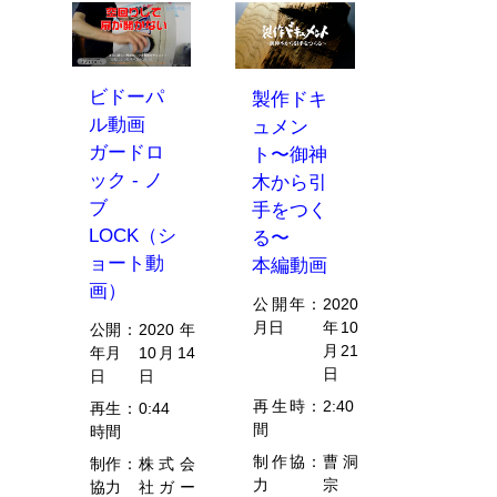
ビドーパ
製作ドキ
ル動画
ュメン
ガードロ
ト〜御神
ック - ノ
木から引
ブ
手をつく
LOCK（シ
る〜
ョート動
本編動画
画）
公開年
：
2020
月日
年10
公開
：
2020年
月21
年月
10月14
日
日
日
再生時
：
2:40
再生
：
0:44
間
時間
制作協
：
曹洞
制作
：
株式会
力
宗
協力
社ガー