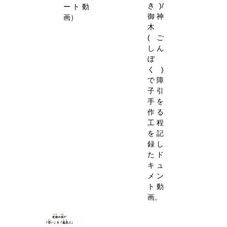
き)/
ート動
御神
画）
木
(ご
しん
ぼ
く)
で障
子引
手を
作る
工程
を記
録し
たド
キュ
メン
ト動
画。