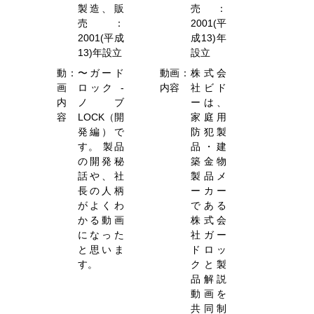
製造、販
売：
売：
2001(平
2001(平成
成13)年
13)年設立
設立
動
：
〜ガード
動画
：
株式会
画
ロック -
内容
社ビド
内
ノブ
ーは、
容
LOCK（開
家庭用
発編）で
防犯製
す。 製品
品・建
の開発秘
築金物
話や、社
製品メ
長の人柄
ーカー
がよくわ
である
かる動画
株式会
になった
社ガー
と思いま
ドロッ
す。
クと製
品解説
動画を
共同制