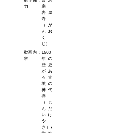
力
宗
岩屋
寺
（が
んお
く
じ）
動画内
：
1500
容
年の
歴史
があ
る古
墳の
神代
欅
（じ
んだ
いけ
や
き）/