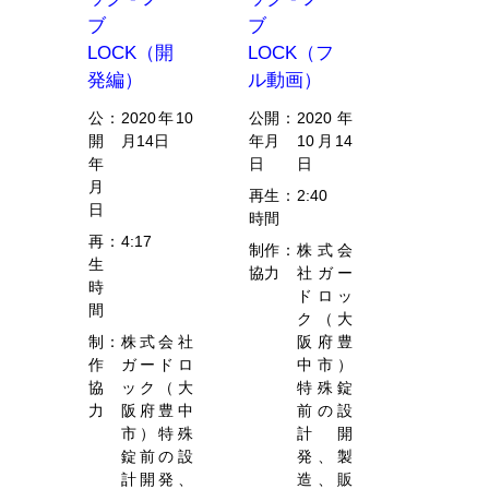
ブ
ブ
LOCK（開
LOCK（フ
発編）
ル動画）
公
：
2020年10
公開
：
2020年
開
月14日
年月
10月14
年
日
日
月
再生
：
2:40
日
時間
再
：
4:17
制作
：
株式会
生
協力
社ガー
時
ドロッ
間
ク（大
制
：
株式会社
阪府豊
作
ガードロ
中市）
協
ック（大
特殊錠
力
阪府豊中
前の設
市）特殊
計開
錠前の設
発、製
計開発、
造、販