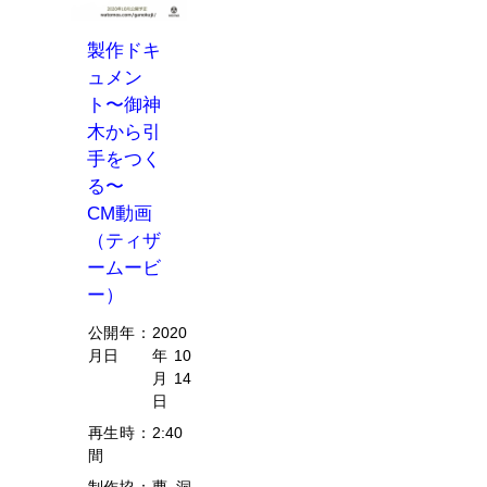
製作ドキ
ュメン
ト〜御神
木から引
手をつく
る〜
CM動画
（ティザ
ームービ
ー）
公開年
：
2020
月日
年10
月14
日
再生時
：
2:40
間
制作協
：
曹洞