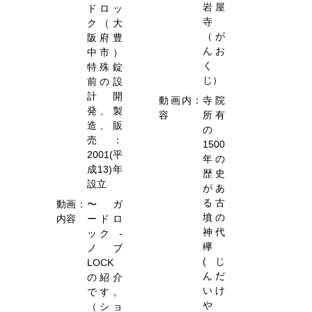
岩屋
ドロッ
寺
ク（大
（が
阪府豊
んお
中市）
く
特殊錠
じ）
前の設
計開
動画内
：
寺院
発、製
容
所有
造、販
の
売：
1500
2001(平
年の
成13)年
歴史
設立
があ
る古
動画
：
〜 ガ
墳の
内容
ードロ
神代
ック -
欅
ノブ
(じ
LOCK
んだ
の紹介
いけ
です。
や
（ショ