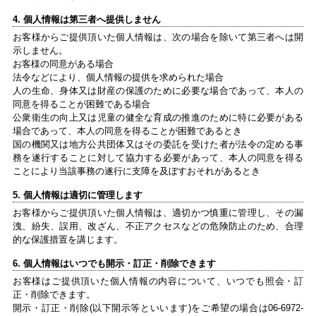
4. 個人情報は第三者へ提供しません
お客様からご提供頂いた個人情報は、次の場合を除いて第三者へは開
示しません。
お客様の同意がある場合
法令などにより、個人情報の提供を求められた場合
人の生命、身体又は財産の保護のために必要な場合であって、本人の
同意を得ることが困難である場合
公衆衛生の向上又は児童の健全な育成の推進のために特に必要がある
場合であって、本人の同意を得ることが困難であるとき
国の機関又は地方公共団体又はその委託を受けた者が法令の定める事
務を遂行することに対して協力する必要があって、本人の同意を得る
ことにより当該事務の遂行に支障を及ぼすおそれがあるとき
5. 個人情報は適切に管理します
お客様からご提供頂いた個人情報は、適切かつ慎重に管理し、その漏
洩、紛失、誤用、改ざん、不正アクセスなどの危険防止のため、合理
的な保護措置を講じます。
6. 個人情報はいつでも開示・訂正・削除できます
お客様はご提供頂いた個人情報の内容について、いつでも照会・訂
正・削除できます。
開示・訂正・削除(以下開示等といいます)をご希望の場合は06-6972-