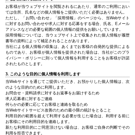
お客様が当ウェブサイトを閲覧されるにあたり、通常のご利用におい
ては住所、氏名などの個人情報をご提供いただく必要はありません。
ただし、「お問い合わせ」「採用情報」のページから、当Webサイト
に対するお問い合わせや求人に対する応募をする場合、氏名、Eメール
アドレスなどの必要な範囲の個人情報の提供をお願いしています。
採用情報については、当ウェブサイト上で収集された個人情報が履歴
書等の資料によって補足されることがあります。
当社による個人情報の収集は、あくまでお客様の自発的な提供による
ものであり、お客様が個人情報を提供された場合は、当社がこのプラ
イバシー・ポリシーに則って個人情報を利用することをお客様が許諾
されたものとします。
3. このような目的に個人情報を利用します
当Webサイトを通じてご提供いただき、お預かりした個人情報は、次
のような目的のために利用します。
お問合せ・資料請求に対するお返事をお届けするため
求人応募者に対するご連絡
何らかの必要に応じてお客様と連絡を取るため
当Webサイトサービス改善のための最小限の統計をとること
利用目的の範囲を超えて利用する必要が生じた場合は、利用する前に
お客様にその利用目的を連絡します。
新たな利用目的にご同意頂けない場合は、お客様ご自身の判断でその
利用を拒否できます。