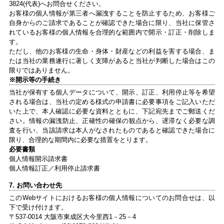
3824(代表)へお問合せください。
お客様の個人情報が第三者へ漏洩することを防止するため、お客様ご
自身からのご請求であることが確認できた場合に限り、当社に保管さ
れているお客様の個人情報を合理的な範囲内で開示・訂正・削除しま
す。
ただし、他のお客様の生命・身体・財産などの利益を害する場合、ま
たは当社の業務遂行に著しく支障があると当社が判断した場合はこの
限りではありません。
※開示等の手続き
当社が保有する個人データについて、開示、訂正、利用停止等を希望
される場合は、当社の定める様式の申請書に必要事項をご記入いただ
いた上で、本人確認に必要な資料とともに、下記宛先までご郵送くだ
さい。情報の漏洩防止、正確性の確保の観点から、遅滞なく必要な調
査を行い、当該請求は本人がなされたものであると確認できた場合に
限り、合理的な期間内に必要な措置をとります。
必要書類
個人情報開示請求書
個人情報訂正／利用停止請求書
7. お問い合わせ先
このWebサイトにおけるお客様の個人情報についてのお問合せは、以
下で受け付けます。
〒537-0014 大阪市東成区大今里西1－25－4