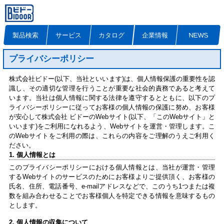
製品検索
サービス
カタログ
企業情報
NEWS
プライバシーポリシー
株式会社ビドー(以下、当社といいます)は、個人情報保護の重要性を認
識し、その適切な管理を行うことが重要な社会的責務であると考えて
います。当社は個人情報に関する法律を遵守するとともに、以下のプ
ライバシーポリシーに従ってお客様の個人情報の保護に努め、お客様
が安心して株式会社 ビドーのWebサイト(以下、「このWebサイト」と
いいます)をご利用になれるよう、Webサイトを運営・管理します。こ
のWebサイトをご利用の際は、これらの内容をご理解のうえご利用く
ださい。
1. 個人情報とは
このプライバシーポリシーにおける個人情報とは、当社が運営・管理
するWebサイトのサービスのためにお客様よりご提供頂く、お客様の
氏名、住所、電話番号、e-mailアドレスなどで、このうち1つまたは複
数を組み合わせることでお客様個人を特定できる情報を意味するもの
とします。
2. 個人情報の収集について